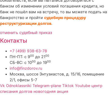
обязательств, если вы пытались договориться с
банком об изменении условий погашения кредита, но
банк не пошёл вам на встречу, то вы можете подать на
банкротство и пройти
судебную процедуру
реструктуризации долгов
.
отменить судебный приказ
Контакты
+7 (499) 938-63-78
00
00
ПН-ПТ: с 9
до 21
00
00
СБ-ВС: с 10
до 19
info@finzdorov.ru
Москва, шоссе Энтузиастов, д. 15/16, помещение
2/1, офисы 5-7
Vk
Odnoklassniki
Telegram-plane
Tiktok
Youtube
центр
списания долгов новогодняя акция