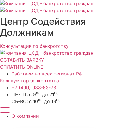
Перейти
к
содержимому
Центр Содействия
Должникам
Консультация по банкротству
ОСТАВИТЬ ЗАЯВКУ
ОПЛАТИТЬ ONLINE
Работаем во всех регионах РФ
Калькулятор банкротства
+7 (499) 938-63-78
00
00
ПН-ПТ: с 9
до 21
00
00
СБ-ВС: с 10
до 19
О компании