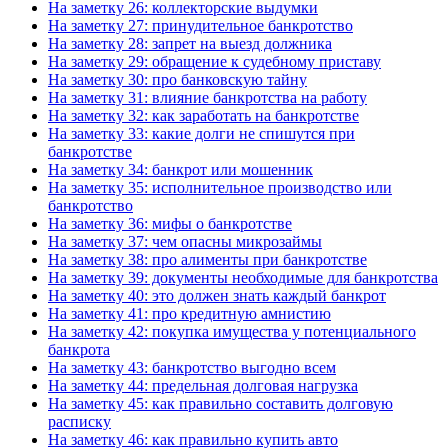
На заметку 26: коллекторские выдумки
На заметку 27: принудительное банкротство
На заметку 28: запрет на выезд должника
На заметку 29: обращение к судебному приставу
На заметку 30: про банковскую тайну
На заметку 31: влияние банкротства на работу
На заметку 32: как заработать на банкротстве
На заметку 33: какие долги не спишутся при
банкротстве
На заметку 34: банкрот или мошенник
На заметку 35: исполнительное производство или
банкротство
На заметку 36: мифы о банкротстве
На заметку 37: чем опасны микрозаймы
На заметку 38: про алименты при банкротстве
На заметку 39: документы необходимые для банкротства
На заметку 40: это должен знать каждый банкрот
На заметку 41: про кредитную амнистию
На заметку 42: покупка имущества у потенциального
банкрота
На заметку 43: банкротство выгодно всем
На заметку 44: предельная долговая нагрузка
На заметку 45: как правильно составить долговую
расписку
На заметку 46: как правильно купить авто