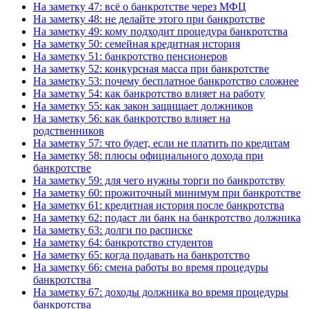
На заметку 47: всё о банкротстве через МФЦ
На заметку 48: не делайте этого при банкротстве
На заметку 49: кому подходит процедура банкротства
На заметку 50: семейная кредитная история
На заметку 51: банкротство пенсионеров
На заметку 52: конкурсная масса при банкротстве
На заметку 53: почему бесплатное банкротство сложнее
На заметку 54: как банкротство влияет на работу
На заметку 55: как закон защищает должников
На заметку 56: как банкротство влияет на
родственников
На заметку 57: что будет, если не платить по кредитам
На заметку 58: плюсы официального дохода при
банкротстве
На заметку 59: для чего нужны торги по банкротству
На заметку 60: прожиточный минимум при банкротстве
На заметку 61: кредитная история после банкротства
На заметку 62: подаст ли банк на банкротство должника
На заметку 63: долги по расписке
На заметку 64: банкротство студентов
На заметку 65: когда подавать на банкротство
На заметку 66: смена работы во время процедуры
банкротства
На заметку 67: доходы должника во время процедуры
банкротства