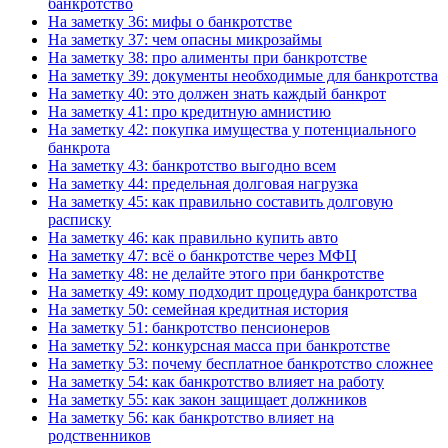
банкротство
На заметку 36: мифы о банкротстве
На заметку 37: чем опасны микрозаймы
На заметку 38: про алименты при банкротстве
На заметку 39: документы необходимые для банкротства
На заметку 40: это должен знать каждый банкрот
На заметку 41: про кредитную амнистию
На заметку 42: покупка имущества у потенциального
банкрота
На заметку 43: банкротство выгодно всем
На заметку 44: предельная долговая нагрузка
На заметку 45: как правильно составить долговую
расписку
На заметку 46: как правильно купить авто
На заметку 47: всё о банкротстве через МФЦ
На заметку 48: не делайте этого при банкротстве
На заметку 49: кому подходит процедура банкротства
На заметку 50: семейная кредитная история
На заметку 51: банкротство пенсионеров
На заметку 52: конкурсная масса при банкротстве
На заметку 53: почему бесплатное банкротство сложнее
На заметку 54: как банкротство влияет на работу
На заметку 55: как закон защищает должников
На заметку 56: как банкротство влияет на
родственников