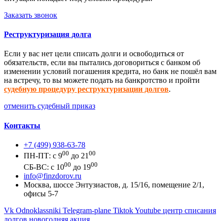
Заказать звонок
Реструктуризация долга
Если у вас нет цели списать долги и освободиться от
обязательств, если вы пытались договориться с банком об
изменении условий погашения кредита, но банк не пошёл вам
на встречу, то вы можете подать на банкротство и пройти
судебную процедуру реструктуризации долгов
.
отменить судебный приказ
Контакты
+7 (499) 938-63-78
00
00
ПН-ПТ: с 9
до 21
00
00
СБ-ВС: с 10
до 19
info@finzdorov.ru
Москва, шоссе Энтузиастов, д. 15/16, помещение 2/1,
офисы 5-7
Vk
Odnoklassniki
Telegram-plane
Tiktok
Youtube
центр списания
долгов новогодняя акция