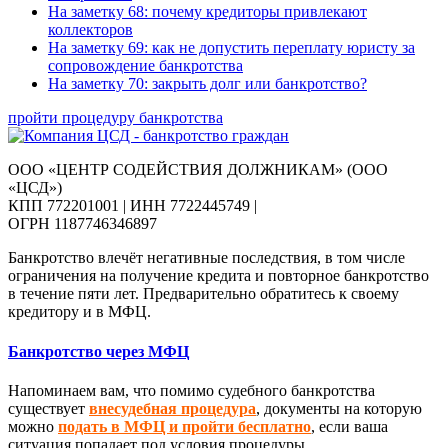
На заметку 68: почему кредиторы привлекают
коллекторов
На заметку 69: как не допустить переплату юристу за
сопровождение банкротства
На заметку 70: закрыть долг или банкротство?
пройти процедуру банкротства
ООО «ЦЕНТР СОДЕЙСТВИЯ ДОЛЖНИКАМ» (ООО
«ЦСД»)
КПП 772201001 | ИНН 7722445749 |
ОГРН 1187746346897
Банкротство влечёт негативные последствия, в том числе
ограничения на получение кредита и повторное банкротство
в течение пяти лет. Предварительно обратитесь к своему
кредитору и в МФЦ.
Банкротство через МФЦ
Напоминаем вам, что помимо судебного банкротства
существует
внесудебная процедура
, документы на которую
можно
подать в МФЦ и пройти бесплатно
, если ваша
ситуация попадает под условия процедуры.