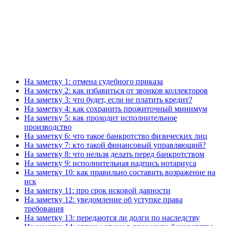
На заметку 1: отмена судебного приказа
На заметку 2: как избавиться от звонков коллекторов
На заметку 3: что будет, если не платить кредит?
На заметку 4: как сохранить прожиточный минимум
На заметку 5: как проходит исполнительное
производство
На заметку 6: что такое банкротство физических лиц
На заметку 7: кто такой финансовый управляющий?
На заметку 8: что нельзя делать перед банкротством
На заметку 9: исполнительная надпись нотариуса
На заметку 10: как правильно составить возражение на
иск
На заметку 11: про срок исковой давности
На заметку 12: уведомление об уступке права
требования
На заметку 13: передаются ли долги по наследству