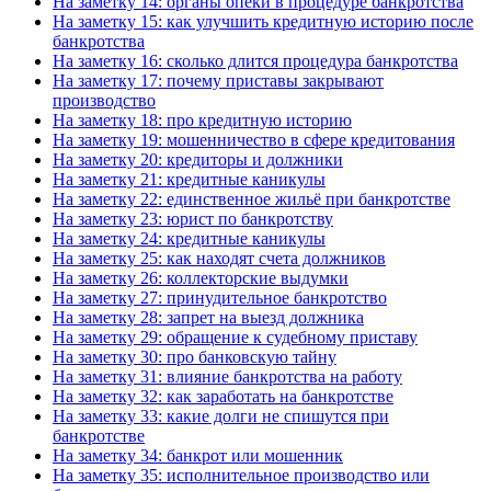
На заметку 14: органы опеки в процедуре банкротства
На заметку 15: как улучшить кредитную историю после
банкротства
На заметку 16: сколько длится процедура банкротства
На заметку 17: почему приставы закрывают
производство
На заметку 18: про кредитную историю
На заметку 19: мошенничество в сфере кредитования
На заметку 20: кредиторы и должники
На заметку 21: кредитные каникулы
На заметку 22: единственное жильё при банкротстве
На заметку 23: юрист по банкротству
На заметку 24: кредитные каникулы
На заметку 25: как находят счета должников
На заметку 26: коллекторские выдумки
На заметку 27: принудительное банкротство
На заметку 28: запрет на выезд должника
На заметку 29: обращение к судебному приставу
На заметку 30: про банковскую тайну
На заметку 31: влияние банкротства на работу
На заметку 32: как заработать на банкротстве
На заметку 33: какие долги не спишутся при
банкротстве
На заметку 34: банкрот или мошенник
На заметку 35: исполнительное производство или