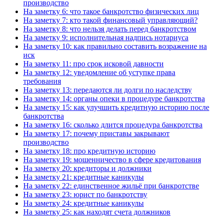
производство
На заметку 6: что такое банкротство физических лиц
На заметку 7: кто такой финансовый управляющий?
На заметку 8: что нельзя делать перед банкротством
На заметку 9: исполнительная надпись нотариуса
На заметку 10: как правильно составить возражение на
иск
На заметку 11: про срок исковой давности
На заметку 12: уведомление об уступке права
требования
На заметку 13: передаются ли долги по наследству
На заметку 14: органы опеки в процедуре банкротства
На заметку 15: как улучшить кредитную историю после
банкротства
На заметку 16: сколько длится процедура банкротства
На заметку 17: почему приставы закрывают
производство
На заметку 18: про кредитную историю
На заметку 19: мошенничество в сфере кредитования
На заметку 20: кредиторы и должники
На заметку 21: кредитные каникулы
На заметку 22: единственное жильё при банкротстве
На заметку 23: юрист по банкротству
На заметку 24: кредитные каникулы
На заметку 25: как находят счета должников