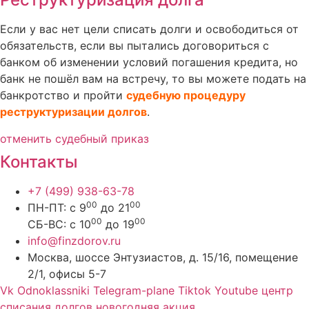
Если у вас нет цели списать долги и освободиться от
обязательств, если вы пытались договориться с
банком об изменении условий погашения кредита, но
банк не пошёл вам на встречу, то вы можете подать на
банкротство и пройти
судебную процедуру
реструктуризации долгов
.
отменить судебный приказ
Контакты
+7 (499) 938-63-78
00
00
ПН-ПТ: с 9
до 21
00
00
СБ-ВС: с 10
до 19
info@finzdorov.ru
Москва, шоссе Энтузиастов, д. 15/16, помещение
2/1, офисы 5-7
Vk
Odnoklassniki
Telegram-plane
Tiktok
Youtube
центр
списания долгов новогодняя акция