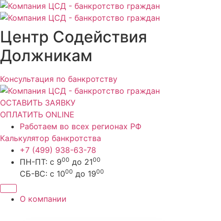
Перейти
к
содержимому
Центр Содействия
Должникам
Консультация по банкротству
ОСТАВИТЬ ЗАЯВКУ
ОПЛАТИТЬ ONLINE
Работаем во всех регионах РФ
Калькулятор банкротства
+7 (499) 938-63-78
00
00
ПН-ПТ: с 9
до 21
00
00
СБ-ВС: с 10
до 19
О компании