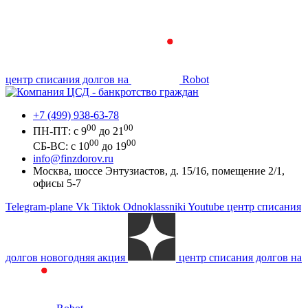
центр списания долгов на
Robot
+7 (499) 938-63-78
00
00
ПН-ПТ: с 9
до 21
00
00
СБ-ВС: с 10
до 19
info@finzdorov.ru
Москва, шоссе Энтузиастов, д. 15/16, помещение 2/1,
офисы 5-7
Telegram-plane
Vk
Tiktok
Odnoklassniki
Youtube
центр списания
долгов новогодняя акция
центр списания долгов на