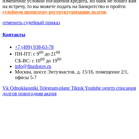
изменении условий погашения кредита, но банк не пошёл вам
на встречу, то вы можете подать на банкротство и пройти
судебную процедуру реструктуризации долгов
.
отменить судебный приказ
Контакты
+7 (499) 938-63-78
00
00
ПН-ПТ: с 9
до 21
00
00
СБ-ВС: с 10
до 19
info@finzdorov.ru
Москва, шоссе Энтузиастов, д. 15/16, помещение 2/1,
офисы 5-7
Vk
Odnoklassniki
Telegram-plane
Tiktok
Youtube
центр списания
долгов новогодняя акция