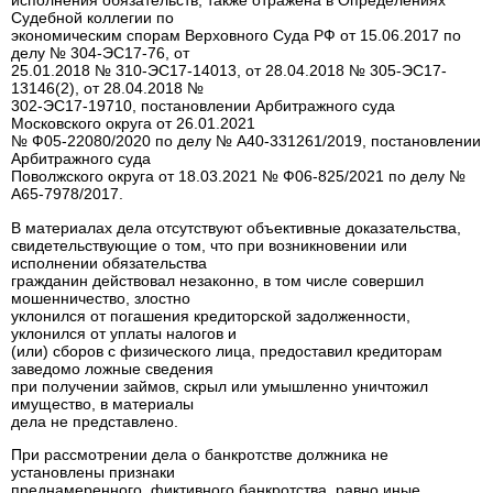
исполнения обязательств, также отражена в Определениях
Судебной коллегии по
экономическим спорам Верховного Суда РФ от 15.06.2017 по
делу № 304-ЭС17-76, от
25.01.2018 № 310-ЭС17-14013, от 28.04.2018 № 305-ЭС17-
13146(2), от 28.04.2018 №
302-ЭС17-19710, постановлении Арбитражного суда
Московского округа от 26.01.2021
№ Ф05-22080/2020 по делу № А40-331261/2019, постановлении
Арбитражного суда
Поволжского округа от 18.03.2021 № Ф06-825/2021 по делу №
А65-7978/2017.
В материалах дела отсутствуют объективные доказательства,
свидетельствующие о том, что при возникновении или
исполнении обязательства
гражданин действовал незаконно, в том числе совершил
мошенничество, злостно
уклонился от погашения кредиторской задолженности,
уклонился от уплаты налогов и
(или) сборов с физического лица, предоставил кредиторам
заведомо ложные сведения
при получении займов, скрыл или умышленно уничтожил
имущество, в материалы
дела не представлено.
При рассмотрении дела о банкротстве должника не
установлены признаки
преднамеренного, фиктивного банкротства, равно иные