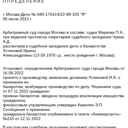
О П Р Е Д Е Л Е Н И Е
г. Москва Дело №
А40-170419/22-88-325 "Ф"
05 июля 2023 г.
Арбитражный суд города Москвы в составе: судьи Маркова П.А.,
при ведении протокола секретарем судебного заседания Чумак
А.Д.,
рассмотрев в судебном заседании дело о банкротстве
Устиновой Ирины
Александровны (13.09.1970 г.р., место рождения г. Москва),
Установил: определением Арбитражного суда города Москвы от
16.08.2022
принято к производству заявление должника Устиновой И.А. о
признании ее
банкротом, возбуждено производство по делу. Решением суда
от 07.11.2022 гражданин
признан банкротом, введена процедура реализации имущества
гражданина,
финансовым управляющим утвержден Кирилюк Э.П.
Сообщение о признании
гражданина банкротом опубликовано в газете «Коммерсантъ»
№210 от 12.11.2022.
В настоящем судебном заседании подлежит рассмотрению