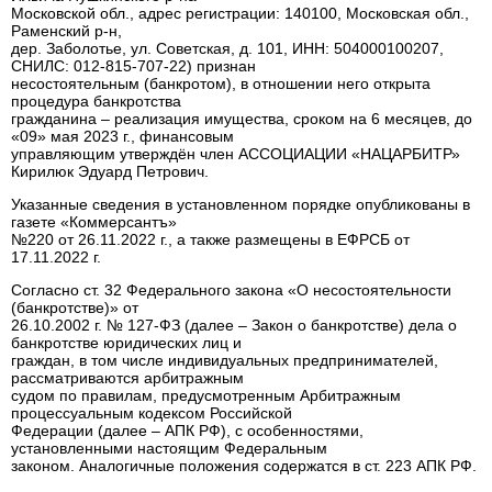
Московской обл., адрес регистрации: 140100, Московская обл.,
Раменский р-н,
дер. Заболотье, ул. Советская, д. 101, ИНН: 504000100207,
СНИЛС: 012-815-707-22) признан
несостоятельным (банкротом), в отношении него открыта
процедура банкротства
гражданина – реализация имущества, сроком на 6 месяцев, до
«09» мая 2023 г., финансовым
управляющим утверждён член АССОЦИАЦИИ «НАЦАРБИТР»
Кирилюк Эдуард Петрович.
Указанные сведения в установленном порядке опубликованы в
газете «Коммерсантъ»
№220 от 26.11.2022 г., а также размещены в ЕФРСБ от
17.11.2022 г.
Согласно ст. 32 Федерального закона «О несостоятельности
(банкротстве)» от
26.10.2002 г. № 127-ФЗ (далее – Закон о банкротстве) дела о
банкротстве юридических лиц и
граждан, в том числе индивидуальных предпринимателей,
рассматриваются арбитражным
судом по правилам, предусмотренным Арбитражным
процессуальным кодексом Российской
Федерации (далее – АПК РФ), с особенностями,
установленными настоящим Федеральным
законом. Аналогичные положения содержатся в ст. 223 АПК РФ.