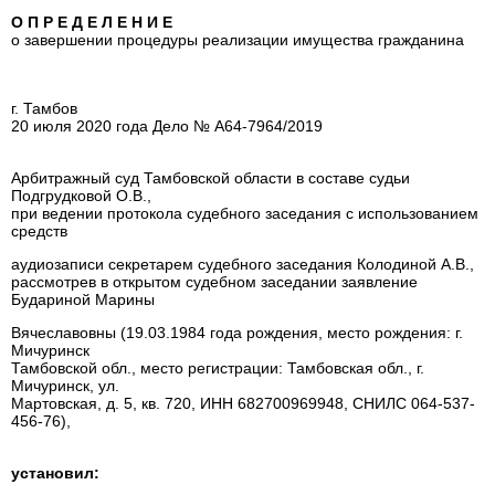
О П Р Е Д Е Л Е Н И Е
о завершении процедуры реализации имущества гражданина
г. Тамбов
20 июля 2020 года Дело № А64-7964/2019
Арбитражный суд Тамбовской области в составе судьи
Подгрудковой О.В.,
при ведении протокола судебного заседания с использованием
средств
аудиозаписи секретарем судебного заседания Колодиной А.В.,
рассмотрев в открытом судебном заседании заявление
Будариной Марины
Вячеславовны (19.03.1984 года рождения, место рождения: г.
Мичуринск
Тамбовской обл., место регистрации: Тамбовская обл., г.
Мичуринск, ул.
Мартовская, д. 5, кв. 720, ИНН 682700969948, СНИЛС 064-537-
456-76),
установил: