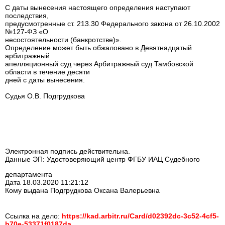
С даты вынесения настоящего определения наступают
последствия,
предусмотренные ст. 213.30 Федерального закона от 26.10.2002
№127-ФЗ «О
несостоятельности (банкротстве)».
Определение может быть обжаловано в Девятнадцатый
арбитражный
апелляционный суд через Арбитражный суд Тамбовской
области в течение десяти
дней с даты вынесения.
Судья О.В. Подгрудкова
Электронная подпись действительна.
Данные ЭП: Удостоверяющий центр ФГБУ ИАЦ Судебного
департамента
Дата 18.03.2020 11:21:12
Кому выдана Подгрудкова Оксана Валерьевна
Ссылка на дело:
https://kad.arbitr.ru/Card/d02392dc-3c52-4cf5-
b70e-53371f0187da