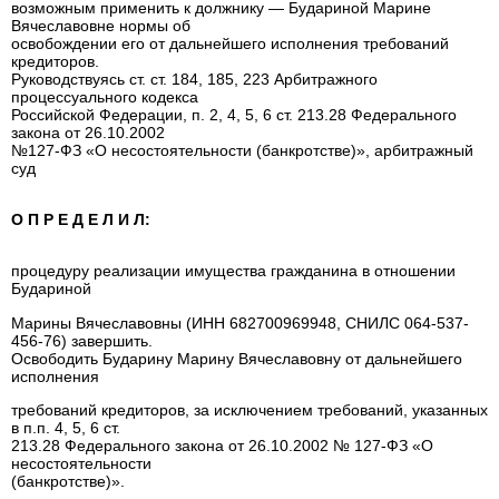
возможным применить к должнику — Будариной Марине
Вячеславовне нормы об
освобождении его от дальнейшего исполнения требований
кредиторов.
Руководствуясь ст. ст. 184, 185, 223 Арбитражного
процессуального кодекса
Российской Федерации, п. 2, 4, 5, 6 ст. 213.28 Федерального
закона от 26.10.2002
№127-ФЗ «О несостоятельности (банкротстве)», арбитражный
суд
О П Р Е Д Е Л И Л:
процедуру реализации имущества гражданина в отношении
Будариной
Марины Вячеславовны (ИНН 682700969948, СНИЛС 064-537-
456-76) завершить.
Освободить
Бударину Марину Вячеславовну
от дальнейшего
исполнения
требований кредиторов, за исключением требований, указанных
в п.п. 4, 5, 6 ст.
213.28 Федерального закона от 26.10.2002 № 127-ФЗ «О
несостоятельности
(банкротстве)».