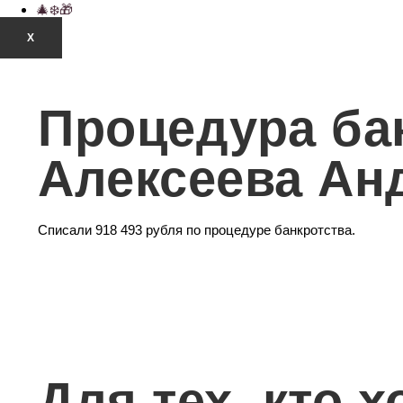
🎄❄️🎁
X
Процедура ба
Алексеева Ан
Списали 918 493 рубля по процедуре банкротства.
Для тех, кто 