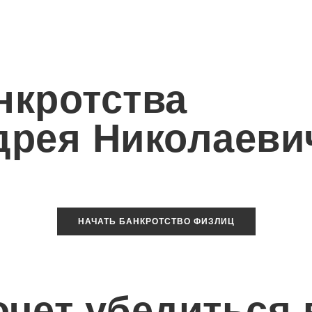
нкротства
дрея Николаеви
НАЧАТЬ БАНКРОТСТВО ФИЗЛИЦ
хочет убедиться 