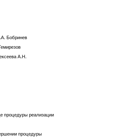
.А. Бобринев
Темирезов
ексеева А.Н.
де процедуры реализации
вершении процедуры